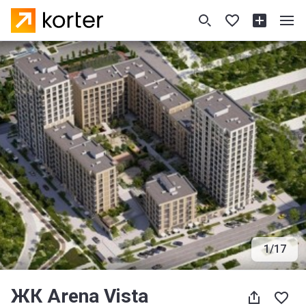
1
/
17
ЖК Arena Vista