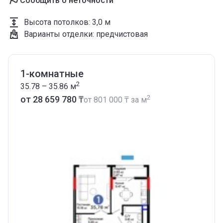
Сообщить о неточности
Высота потолков
:
3,0 м
Варианты отделки
:
предчистовая
1-комнатные
2
35.78 – 35.86
м
2
от ‍28 659 780 ₸
от
‍801 000 ₸
за м