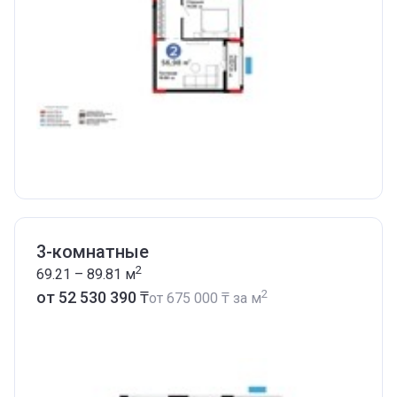
3-комнатные
2
69.21 – 89.81
м
2
от ‍52 530 390 ₸
от
‍675 000 ₸
за м