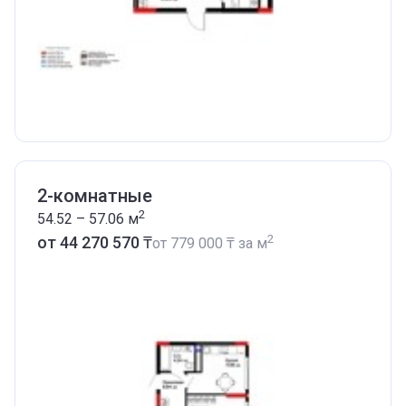
2-комнатные
2
54.52 – 57.06
м
2
от ‍44 270 570 ₸
от
‍779 000 ₸
за м