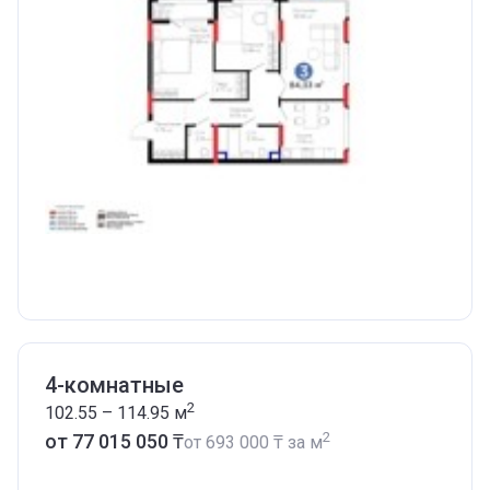
4-комнатные
2
102.55 – 114.95
м
2
от ‍77 015 050 ₸
от
‍693 000 ₸
за м